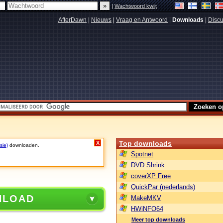
|
Wachtwoord kwijt
AfterDawn
|
Nieuws
|
Vraag en Antwoord
|
Downloads
|
Discu
Top downloads
X
sie)
downloaden.
Spotnet
DVD Shrink
coverXP Free
QuickPar (nederlands)
NLOAD
MakeMKV
HWiNFO64
Meer top downloads