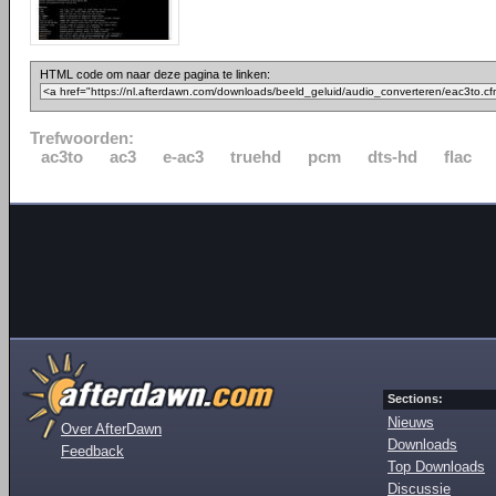
HTML code om naar deze pagina te linken:
Trefwoorden:
ac3to
ac3
e-ac3
truehd
pcm
dts-hd
flac
Sections:
Nieuws
Over AfterDawn
Downloads
Feedback
Top Downloads
Discussie