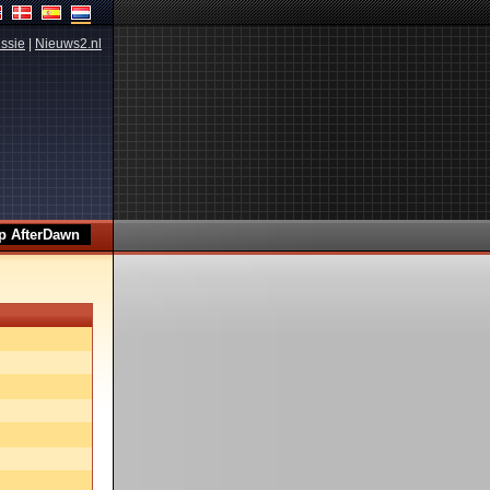
ssie
|
Nieuws2.nl