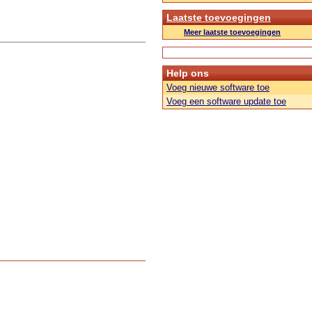
Laatste toevoegingen
Meer laatste toevoegingen
Help ons
Voeg nieuwe software toe
Voeg een software update toe