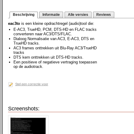
Beschrijving
Informatie
Alle versies
Reviews
eac3to
is een kleine opdrachtregel (audio)tool die:
E-AC3, TrueHD, PCM, DTS-HD en FLAC tracks
converteren naar AC3/DTS/FLAC.
Dialoog Normalisatie van AC3, E-AC3, DTS en
TrueHD tracks.
AC3 frames onttrekken uit Blu-Ray AC3/TrueHD
tracks
DTS kern onttrekken uit DTS-HD tracks.
Een positieve of negatieve vertraging toepassen
op de audiotrack.
Stel een correctie voor
Screenshots: