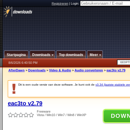
Registreren
|
Login:
Startpagina
Downloads
Top downloads
Meer
8/6/2026 6:40:50 PM
AfterDawn
>
Downloads
>
Video & Audio
>
Audio converteren
>
eac3to v2.79
Dit is een oude versie van deze software. Je kunt ook de
v3.34 (laatste stabiele ver
eac3to v2.79
Freeware
DOW
Vista / Win10 / Win7 / Win8 / WinXP