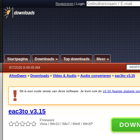
Registreren
|
Login:
Startpagina
Downloads
Top downloads
Meer
8/7/2026 8:49:45 AM
AfterDawn
>
Downloads
>
Video & Audio
>
Audio converteren
>
eac3to v3.15
Dit is een oude versie van deze software. Je kunt ook de
v3.34 (laatste stabiele ver
eac3to v3.15
Freeware
DOW
Vista / Win10 / Win7 / Win8 / WinXP