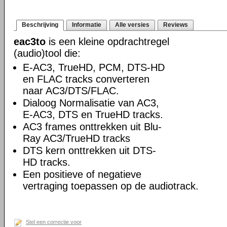
Beschrijving
Informatie
Alle versies
Reviews
eac3to
is een kleine opdrachtregel
(audio)tool die:
E-AC3, TrueHD, PCM, DTS-HD
en FLAC tracks converteren
naar AC3/DTS/FLAC.
Dialoog Normalisatie van AC3,
E-AC3, DTS en TrueHD tracks.
AC3 frames onttrekken uit Blu-
Ray AC3/TrueHD tracks
DTS kern onttrekken uit DTS-
HD tracks.
Een positieve of negatieve
vertraging toepassen op de audiotrack.
Stel een correctie voor