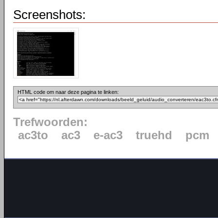
Screenshots:
HTML code om naar deze pagina te linken:
Trefwoorden:
ac3to
ac3
e-ac3
truehd
pcm