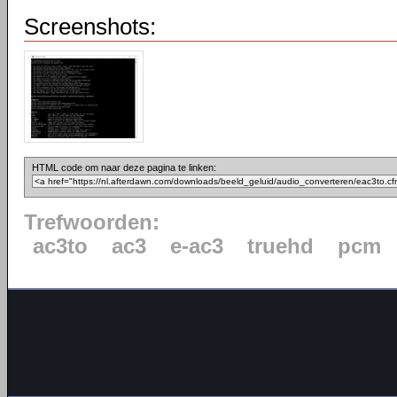
Screenshots:
HTML code om naar deze pagina te linken:
Trefwoorden:
ac3to
ac3
e-ac3
truehd
pcm