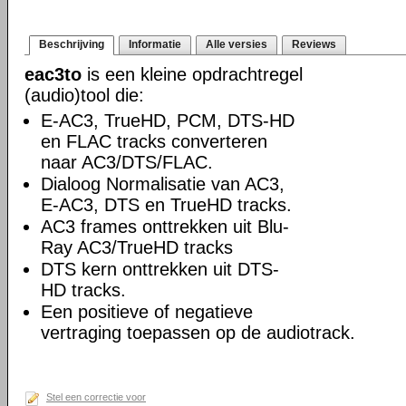
Beschrijving
Informatie
Alle versies
Reviews
eac3to
is een kleine opdrachtregel
(audio)tool die:
E-AC3, TrueHD, PCM, DTS-HD
en FLAC tracks converteren
naar AC3/DTS/FLAC.
Dialoog Normalisatie van AC3,
E-AC3, DTS en TrueHD tracks.
AC3 frames onttrekken uit Blu-
Ray AC3/TrueHD tracks
DTS kern onttrekken uit DTS-
HD tracks.
Een positieve of negatieve
vertraging toepassen op de audiotrack.
Stel een correctie voor