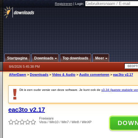
Registreren
|
Login:
Startpagina
Downloads
Top downloads
Meer
8/6/2026 5:45:38 PM
AfterDawn
>
Downloads
>
Video & Audio
>
Audio converteren
>
eac3to v2.17
Dit is een oude versie van deze software. Je kunt ook de
v3.34 (laatste stabiele ver
eac3to v2.17
Freeware
DOW
Vista / Win10 / Win7 / Win8 / WinXP