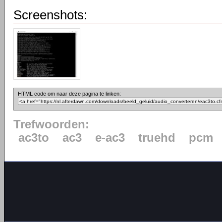
Screenshots:
HTML code om naar deze pagina te linken:
Trefwoorden:
ac3to
ac3
e-ac3
truehd
pcm