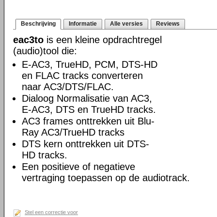
Beschrijving
Informatie
Alle versies
Reviews
eac3to
is een kleine opdrachtregel
(audio)tool die:
E-AC3, TrueHD, PCM, DTS-HD
en FLAC tracks converteren
naar AC3/DTS/FLAC.
Dialoog Normalisatie van AC3,
E-AC3, DTS en TrueHD tracks.
AC3 frames onttrekken uit Blu-
Ray AC3/TrueHD tracks
DTS kern onttrekken uit DTS-
HD tracks.
Een positieve of negatieve
vertraging toepassen op de audiotrack.
Stel een correctie voor