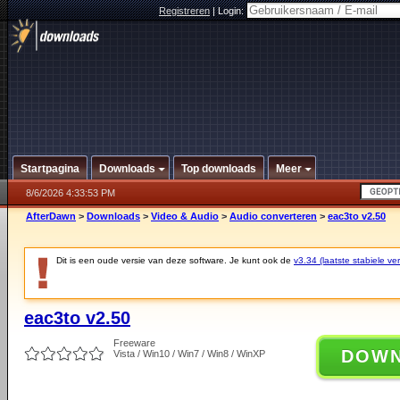
Registreren
|
Login:
Startpagina
Downloads
Top downloads
Meer
8/6/2026 4:33:53 PM
AfterDawn
>
Downloads
>
Video & Audio
>
Audio converteren
>
eac3to v2.50
Dit is een oude versie van deze software. Je kunt ook de
v3.34 (laatste stabiele ver
eac3to v2.50
Freeware
DOW
Vista / Win10 / Win7 / Win8 / WinXP