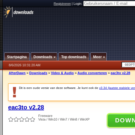
Registreren
|
Login:
Startpagina
Downloads
Top downloads
Meer
8/6/2026 10:31:20 AM
AfterDawn
>
Downloads
>
Video & Audio
>
Audio converteren
>
eac3to v2.28
Dit is een oude versie van deze software. Je kunt ook de
v3.34 (laatste stabiele ver
eac3to v2.28
Freeware
DOW
Vista / Win10 / Win7 / Win8 / WinXP