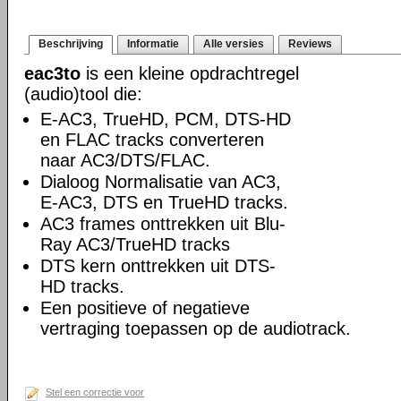
Beschrijving
Informatie
Alle versies
Reviews
eac3to
is een kleine opdrachtregel
(audio)tool die:
E-AC3, TrueHD, PCM, DTS-HD
en FLAC tracks converteren
naar AC3/DTS/FLAC.
Dialoog Normalisatie van AC3,
E-AC3, DTS en TrueHD tracks.
AC3 frames onttrekken uit Blu-
Ray AC3/TrueHD tracks
DTS kern onttrekken uit DTS-
HD tracks.
Een positieve of negatieve
vertraging toepassen op de audiotrack.
Stel een correctie voor