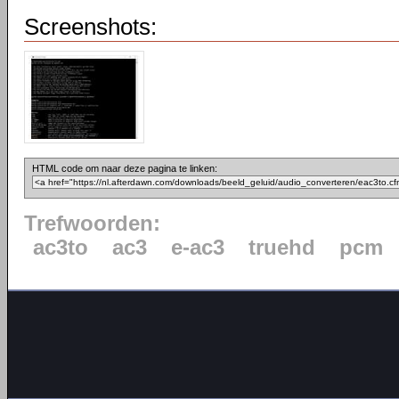
Screenshots:
HTML code om naar deze pagina te linken:
Trefwoorden:
ac3to
ac3
e-ac3
truehd
pcm