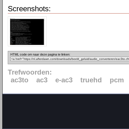
Screenshots:
HTML code om naar deze pagina te linken:
Trefwoorden:
ac3to
ac3
e-ac3
truehd
pcm