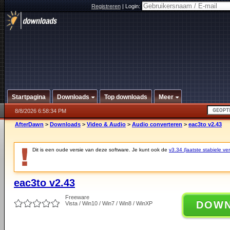
Registreren
|
Login:
Startpagina
Downloads
Top downloads
Meer
8/8/2026 6:58:34 PM
AfterDawn
>
Downloads
>
Video & Audio
>
Audio converteren
>
eac3to v2.43
Dit is een oude versie van deze software. Je kunt ook de
v3.34 (laatste stabiele ver
eac3to v2.43
Freeware
DOW
Vista / Win10 / Win7 / Win8 / WinXP