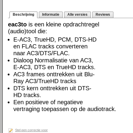
Beschrijving
Informatie
Alle versies
Reviews
eac3to
is een kleine opdrachtregel
(audio)tool die:
E-AC3, TrueHD, PCM, DTS-HD
en FLAC tracks converteren
naar AC3/DTS/FLAC.
Dialoog Normalisatie van AC3,
E-AC3, DTS en TrueHD tracks.
AC3 frames onttrekken uit Blu-
Ray AC3/TrueHD tracks
DTS kern onttrekken uit DTS-
HD tracks.
Een positieve of negatieve
vertraging toepassen op de audiotrack.
Stel een correctie voor