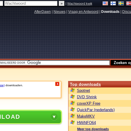
|
Wachtwoord kwijt
AfterDawn
|
Nieuws
|
Vraag en Antwoord
|
Downloads
|
Discu
Top downloads
X
sie)
downloaden.
Spotnet
DVD Shrink
coverXP Free
QuickPar (nederlands)
NLOAD
MakeMKV
HWiNFO64
Meer top downloads