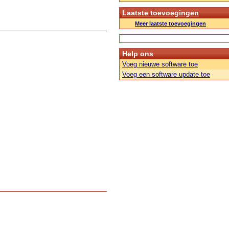
Laatste toevoegingen
Meer laatste toevoegingen
Help ons
Voeg nieuwe software toe
Voeg een software update toe