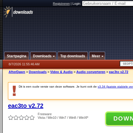
Registreren
|
Login:
Startpagina
Downloads
Top downloads
Meer
8/7/2026 11:55:46 AM
AfterDawn
>
Downloads
>
Video & Audio
>
Audio converteren
>
eac3to v2.72
Dit is een oude versie van deze software. Je kunt ook de
v3.34 (laatste stabiele ver
eac3to v2.72
Freeware
DOW
Vista / Win10 / Win7 / Win8 / WinXP