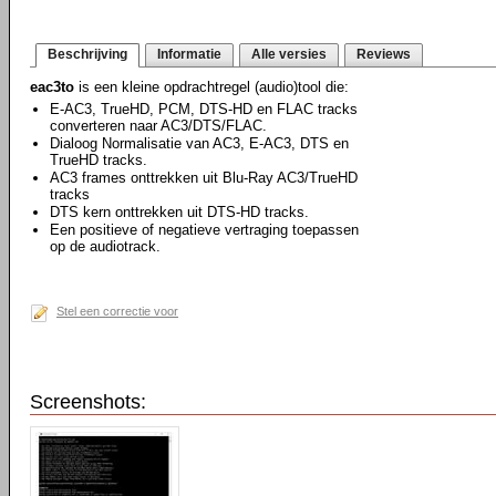
Beschrijving
Informatie
Alle versies
Reviews
eac3to
is een kleine opdrachtregel (audio)tool die:
E-AC3, TrueHD, PCM, DTS-HD en FLAC tracks
converteren naar AC3/DTS/FLAC.
Dialoog Normalisatie van AC3, E-AC3, DTS en
TrueHD tracks.
AC3 frames onttrekken uit Blu-Ray AC3/TrueHD
tracks
DTS kern onttrekken uit DTS-HD tracks.
Een positieve of negatieve vertraging toepassen
op de audiotrack.
Stel een correctie voor
Screenshots: