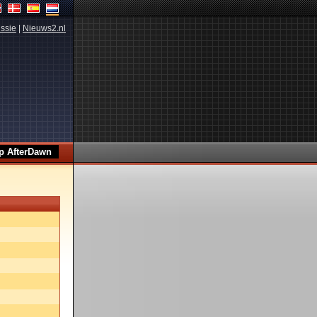
ssie
|
Nieuws2.nl