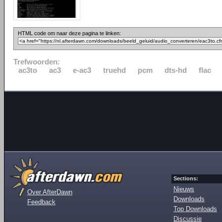
HTML code om naar deze pagina te linken:
Trefwoorden:
ac3to
ac3
e-ac3
truehd
pcm
dts-hd
flac
Sections:
Nieuws
Over AfterDawn
Downloads
Feedback
Top Downloads
Discussie