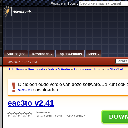
Registreren
|
Login:
Startpagina
Downloads
Top downloads
Meer
8/8/2026 7:02:47 PM
AfterDawn
>
Downloads
>
Video & Audio
>
Audio converteren
>
eac3to v2.41
Dit is een oude versie van deze software. Je kunt ook
versie)
downloaden.
eac3to v2.41
Freeware
DOW
Vista / Win10 / Win7 / Win8 / WinXP