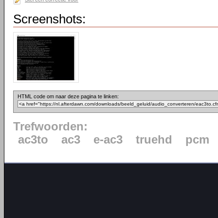
Screenshots:
HTML code om naar deze pagina te linken:
Trefwoorden:
ac3to
ac3
e-ac3
truehd
pcm