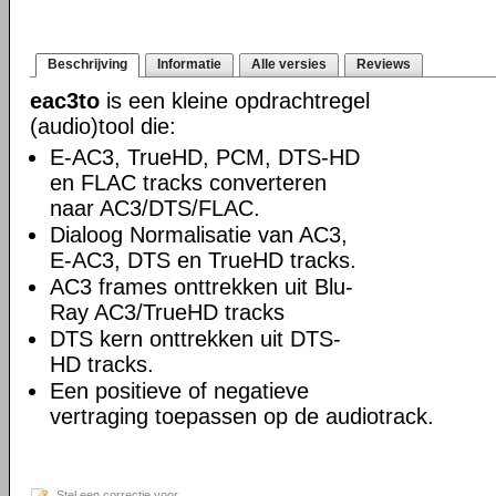
Beschrijving
Informatie
Alle versies
Reviews
eac3to
is een kleine opdrachtregel
(audio)tool die:
E-AC3, TrueHD, PCM, DTS-HD
en FLAC tracks converteren
naar AC3/DTS/FLAC.
Dialoog Normalisatie van AC3,
E-AC3, DTS en TrueHD tracks.
AC3 frames onttrekken uit Blu-
Ray AC3/TrueHD tracks
DTS kern onttrekken uit DTS-
HD tracks.
Een positieve of negatieve
vertraging toepassen op de audiotrack.
Stel een correctie voor