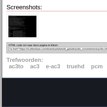
Screenshots:
HTML code om naar deze pagina te linken:
Trefwoorden:
ac3to
ac3
e-ac3
truehd
pcm