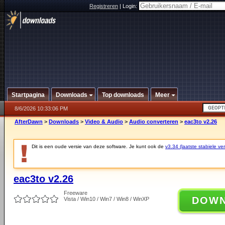
Registreren
|
Login:
Startpagina
Downloads
Top downloads
Meer
8/6/2026 10:33:06 PM
AfterDawn
>
Downloads
>
Video & Audio
>
Audio converteren
>
eac3to v2.26
Dit is een oude versie van deze software. Je kunt ook de
v3.34 (laatste stabiele ver
eac3to v2.26
Freeware
DOW
Vista / Win10 / Win7 / Win8 / WinXP