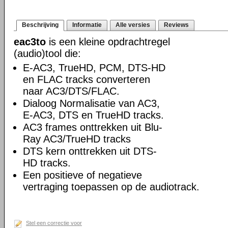
Beschrijving
Informatie
Alle versies
Reviews
eac3to
is een kleine opdrachtregel
(audio)tool die:
E-AC3, TrueHD, PCM, DTS-HD
en FLAC tracks converteren
naar AC3/DTS/FLAC.
Dialoog Normalisatie van AC3,
E-AC3, DTS en TrueHD tracks.
AC3 frames onttrekken uit Blu-
Ray AC3/TrueHD tracks
DTS kern onttrekken uit DTS-
HD tracks.
Een positieve of negatieve
vertraging toepassen op de audiotrack.
Stel een correctie voor