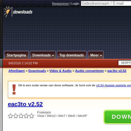
Registreren
|
Login:
Startpagina
Downloads
Top downloads
Meer
8/6/2026 2:14:02 PM
AfterDawn
>
Downloads
>
Video & Audio
>
Audio converteren
>
eac3to v2.52
Dit is een oude versie van deze software. Je kunt ook de
v3.34 (laatste stabiele ver
eac3to v2.52
Freeware
DOW
Vista / Win10 / Win7 / Win8 / WinXP