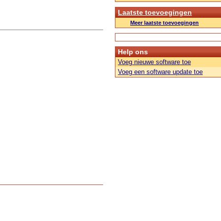
Laatste toevoegingen
Meer laatste toevoegingen
Help ons
Voeg nieuwe software toe
Voeg een software update toe