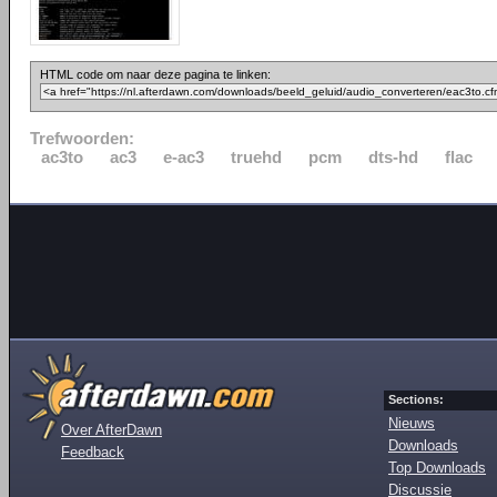
HTML code om naar deze pagina te linken:
Trefwoorden:
ac3to
ac3
e-ac3
truehd
pcm
dts-hd
flac
Sections:
Nieuws
Over AfterDawn
Downloads
Feedback
Top Downloads
Discussie