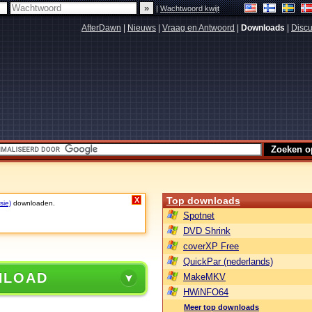
|
Wachtwoord kwijt
AfterDawn
|
Nieuws
|
Vraag en Antwoord
|
Downloads
|
Discu
Top downloads
X
sie)
downloaden.
Spotnet
DVD Shrink
coverXP Free
QuickPar (nederlands)
NLOAD
MakeMKV
HWiNFO64
Meer top downloads