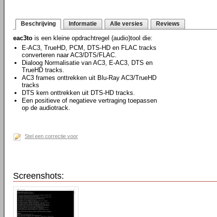
Beschrijving
Informatie
Alle versies
Reviews
eac3to
is een kleine opdrachtregel (audio)tool die:
E-AC3, TrueHD, PCM, DTS-HD en FLAC tracks
converteren naar AC3/DTS/FLAC.
Dialoog Normalisatie van AC3, E-AC3, DTS en
TrueHD tracks.
AC3 frames onttrekken uit Blu-Ray AC3/TrueHD
tracks
DTS kern onttrekken uit DTS-HD tracks.
Een positieve of negatieve vertraging toepassen
op de audiotrack.
Stel een correctie voor
Screenshots: