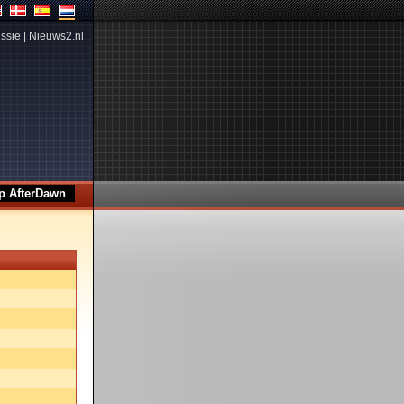
ssie
|
Nieuws2.nl