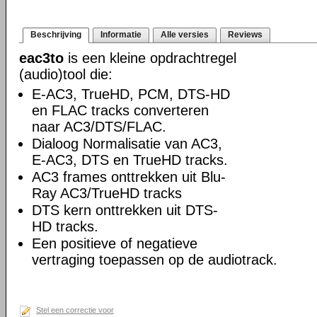
Beschrijving
Informatie
Alle versies
Reviews
eac3to
is een kleine opdrachtregel
(audio)tool die:
E-AC3, TrueHD, PCM, DTS-HD
en FLAC tracks converteren
naar AC3/DTS/FLAC.
Dialoog Normalisatie van AC3,
E-AC3, DTS en TrueHD tracks.
AC3 frames onttrekken uit Blu-
Ray AC3/TrueHD tracks
DTS kern onttrekken uit DTS-
HD tracks.
Een positieve of negatieve
vertraging toepassen op de audiotrack.
Stel een correctie voor