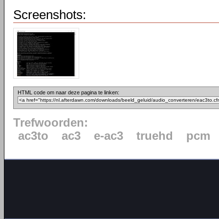
Screenshots:
HTML code om naar deze pagina te linken:
Trefwoorden:
ac3to
ac3
e-ac3
truehd
pcm