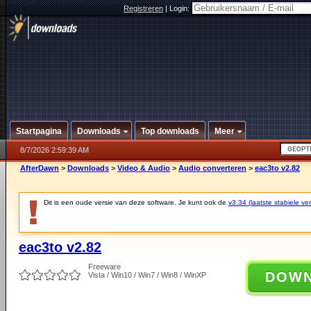
Registreren
|
Login:
Startpagina
Downloads
Top downloads
Meer
8/7/2026 2:59:39 AM
AfterDawn
>
Downloads
>
Video & Audio
>
Audio converteren
>
eac3to v2.82
Dit is een oude versie van deze software. Je kunt ook de
v3.34 (laatste stabiele ver
eac3to v2.82
Freeware
DOW
Vista / Win10 / Win7 / Win8 / WinXP