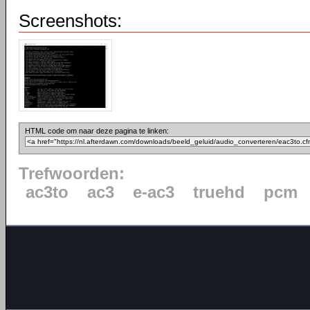
Screenshots:
HTML code om naar deze pagina te linken:
Trefwoorden:
ac3to
ac3
e-ac3
truehd
pcm