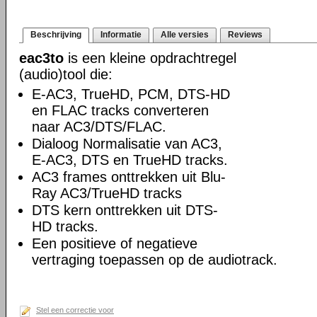
Beschrijving
Informatie
Alle versies
Reviews
eac3to
is een kleine opdrachtregel
(audio)tool die:
E-AC3, TrueHD, PCM, DTS-HD
en FLAC tracks converteren
naar AC3/DTS/FLAC.
Dialoog Normalisatie van AC3,
E-AC3, DTS en TrueHD tracks.
AC3 frames onttrekken uit Blu-
Ray AC3/TrueHD tracks
DTS kern onttrekken uit DTS-
HD tracks.
Een positieve of negatieve
vertraging toepassen op de audiotrack.
Stel een correctie voor