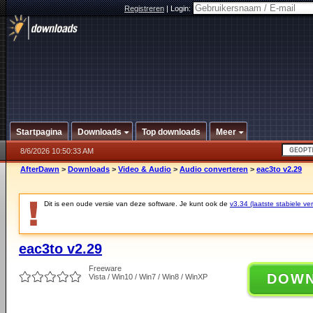
Registreren
|
Login:
Startpagina
Downloads
Top downloads
Meer
8/6/2026 10:50:33 AM
AfterDawn
>
Downloads
>
Video & Audio
>
Audio converteren
>
eac3to v2.29
Dit is een oude versie van deze software. Je kunt ook de
v3.34 (laatste stabiele ver
eac3to v2.29
Freeware
DOW
Vista / Win10 / Win7 / Win8 / WinXP