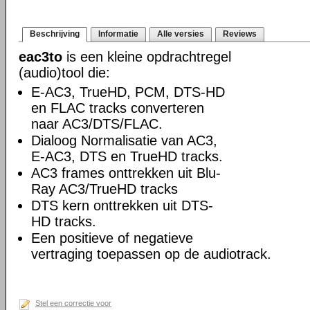
Beschrijving
Informatie
Alle versies
Reviews
eac3to
is een kleine opdrachtregel
(audio)tool die:
E-AC3, TrueHD, PCM, DTS-HD
en FLAC tracks converteren
naar AC3/DTS/FLAC.
Dialoog Normalisatie van AC3,
E-AC3, DTS en TrueHD tracks.
AC3 frames onttrekken uit Blu-
Ray AC3/TrueHD tracks
DTS kern onttrekken uit DTS-
HD tracks.
Een positieve of negatieve
vertraging toepassen op de audiotrack.
Stel een correctie voor