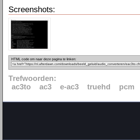
Screenshots:
HTML code om naar deze pagina te linken:
Trefwoorden:
ac3to
ac3
e-ac3
truehd
pcm