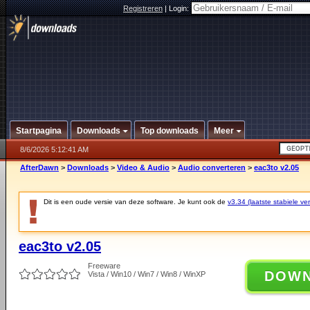
Registreren
|
Login:
Startpagina
Downloads
Top downloads
Meer
8/6/2026 5:12:41 AM
AfterDawn
>
Downloads
>
Video & Audio
>
Audio converteren
>
eac3to v2.05
Dit is een oude versie van deze software. Je kunt ook de
v3.34 (laatste stabiele ver
eac3to v2.05
Freeware
DOW
Vista / Win10 / Win7 / Win8 / WinXP