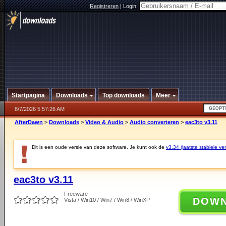
Registreren
|
Login:
Startpagina
Downloads
Top downloads
Meer
8/7/2026 5:57:26 AM
AfterDawn
>
Downloads
>
Video & Audio
>
Audio converteren
>
eac3to v3.11
Dit is een oude versie van deze software. Je kunt ook de
v3.34 (laatste stabiele ver
eac3to v3.11
Freeware
DOW
Vista / Win10 / Win7 / Win8 / WinXP