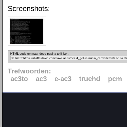
Screenshots:
HTML code om naar deze pagina te linken:
Trefwoorden:
ac3to
ac3
e-ac3
truehd
pcm