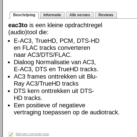
Beschrijving
Informatie
Alle versies
Reviews
eac3to
is een kleine opdrachtregel
(audio)tool die:
E-AC3, TrueHD, PCM, DTS-HD
en FLAC tracks converteren
naar AC3/DTS/FLAC.
Dialoog Normalisatie van AC3,
E-AC3, DTS en TrueHD tracks.
AC3 frames onttrekken uit Blu-
Ray AC3/TrueHD tracks
DTS kern onttrekken uit DTS-
HD tracks.
Een positieve of negatieve
vertraging toepassen op de audiotrack.
Stel een correctie voor