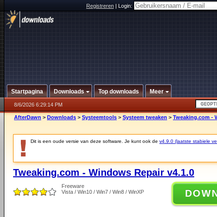
Registreren
|
Login:
Startpagina
Downloads
Top downloads
Meer
8/6/2026 6:29:14 PM
AfterDawn
>
Downloads
>
Systeemtools
>
Systeem tweaken
>
Tweaking.com - 
Dit is een oude versie van deze software. Je kunt ook de
v4.9.0 (laatste stabiele ve
Tweaking.com - Windows Repair v4.1.0
Freeware
DOW
Vista / Win10 / Win7 / Win8 / WinXP