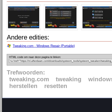
Andere edities:
Tweaking.com - Windows Repair (Portable)
HTML code om naar deze pagina te linken:
Trefwoorden:
tweaking.com
tweaking
window
herstellen
resetten