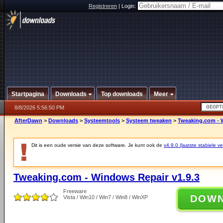
Registreren
|
Login:
Startpagina
Downloads
Top downloads
Meer
8/8/2026 5:56:50 PM
AfterDawn
>
Downloads
>
Systeemtools
>
Systeem tweaken
>
Tweaking.com - 
Dit is een oude versie van deze software. Je kunt ook de
v4.9.0 (laatste stabiele ve
Tweaking.com - Windows Repair v1.9.3
Freeware
DOW
Vista / Win10 / Win7 / Win8 / WinXP