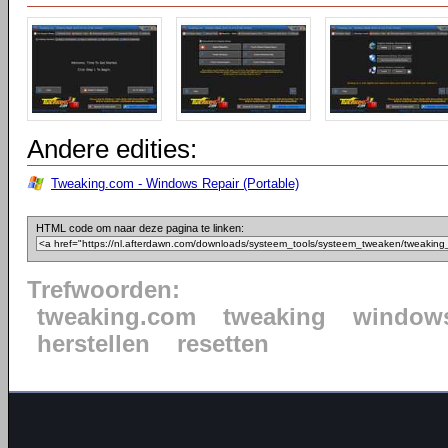
Andere edities:
Tweaking.com - Windows Repair (Portable)
HTML code om naar deze pagina te linken:
Trefwoorden:
tweaking.com
tweaking
window
herstellen
resetten