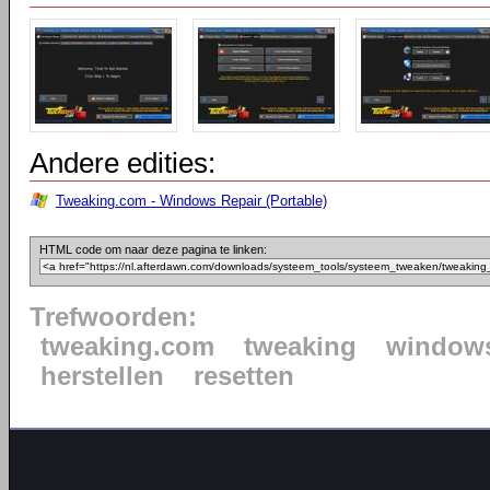
Andere edities:
Tweaking.com - Windows Repair (Portable)
HTML code om naar deze pagina te linken:
Trefwoorden:
tweaking.com
tweaking
window
herstellen
resetten