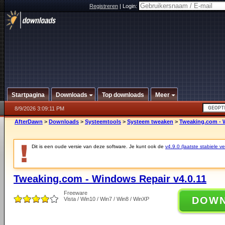
Registreren
|
Login:
Startpagina
Downloads
Top downloads
Meer
8/9/2026 3:09:11 PM
AfterDawn
>
Downloads
>
Systeemtools
>
Systeem tweaken
>
Tweaking.com - W
Dit is een oude versie van deze software. Je kunt ook de
v4.9.0 (laatste stabiele ve
Tweaking.com - Windows Repair v4.0.11
Freeware
DOW
Vista / Win10 / Win7 / Win8 / WinXP