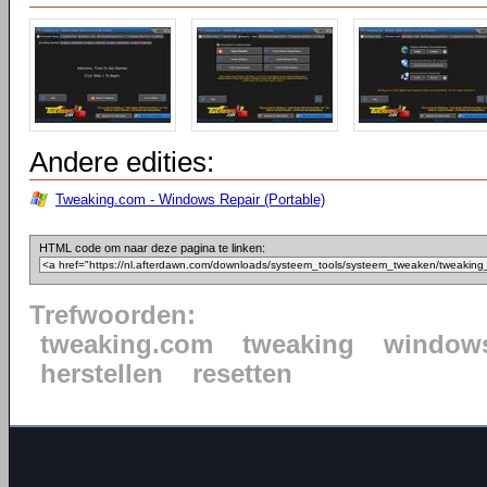
Andere edities:
Tweaking.com - Windows Repair (Portable)
HTML code om naar deze pagina te linken:
Trefwoorden:
tweaking.com
tweaking
window
herstellen
resetten