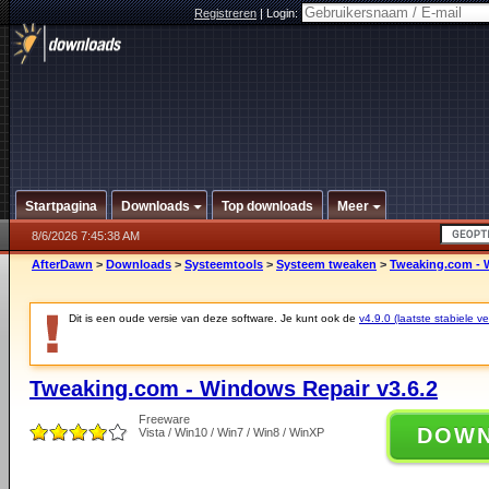
Registreren
|
Login:
Startpagina
Downloads
Top downloads
Meer
8/6/2026 7:45:38 AM
AfterDawn
>
Downloads
>
Systeemtools
>
Systeem tweaken
>
Tweaking.com - 
Dit is een oude versie van deze software. Je kunt ook de
v4.9.0 (laatste stabiele ve
Tweaking.com - Windows Repair v3.6.2
Freeware
DOW
Vista / Win10 / Win7 / Win8 / WinXP