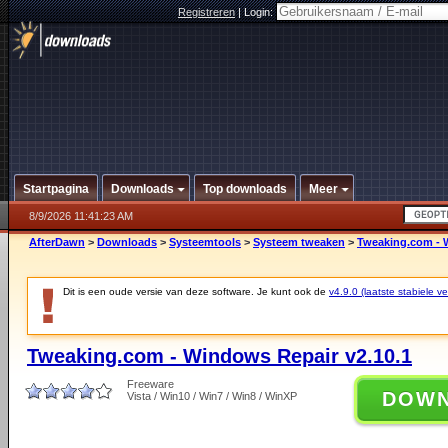
Registreren
|
Login:
Startpagina
Downloads
Top downloads
Meer
8/9/2026 11:41:23 AM
AfterDawn
>
Downloads
>
Systeemtools
>
Systeem tweaken
>
Tweaking.com - 
Dit is een oude versie van deze software. Je kunt ook de
v4.9.0 (laatste stabiele ve
Tweaking.com - Windows Repair v2.10.1
Freeware
DOW
Vista / Win10 / Win7 / Win8 / WinXP