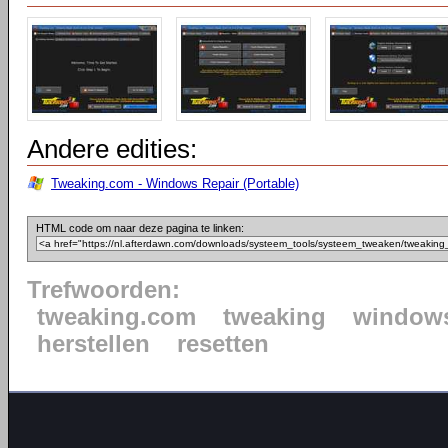
Andere edities:
Tweaking.com - Windows Repair (Portable)
HTML code om naar deze pagina te linken:
Trefwoorden:
tweaking.com
tweaking
window
herstellen
resetten