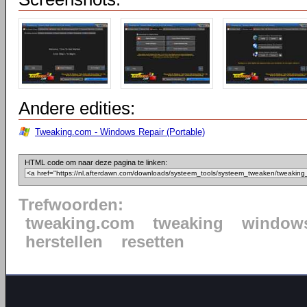
Andere edities:
Tweaking.com - Windows Repair (Portable)
HTML code om naar deze pagina te linken:
Trefwoorden:
tweaking.com
tweaking
window
herstellen
resetten