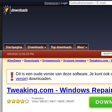
Registreren
|
Login:
Startpagina
Downloads
Top downloads
Meer
8/6/2026 12:50:29 PM
AfterDawn
>
Downloads
>
Systeemtools
>
Systeem tweaken
>
Tweaking.com - 
Dit is een oude versie van deze software. Je kunt ook
versie)
downloaden.
Tweaking.com - Windows Repair
Freeware
DOW
Vista / Win10 / Win7 / Win8 / WinXP