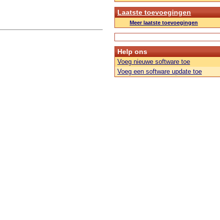
Laatste toevoegingen
Meer laatste toevoegingen
Help ons
Voeg nieuwe software toe
Voeg een software update toe