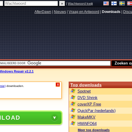
|
Wachtwoord kwijt
AfterDawn
|
Nieuws
|
Vraag en Antwoord
|
Downloads
|
Discu
Windows Repair v2.2.1
Top downloads
X
rsie)
downloaden.
Spotnet
DVD Shrink
coverXP Free
QuickPar (nederlands)
NLOAD
MakeMKV
HWiNFO64
Meer top downloads