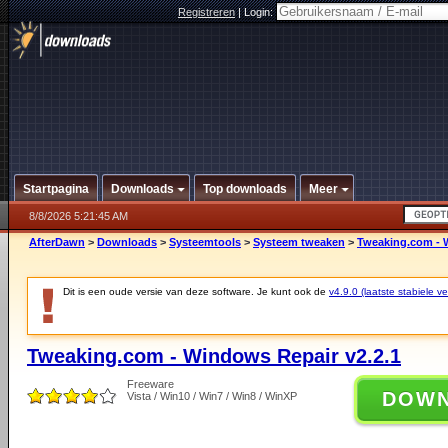
Registreren
|
Login:
Startpagina
Downloads
Top downloads
Meer
8/8/2026 5:21:45 AM
AfterDawn
>
Downloads
>
Systeemtools
>
Systeem tweaken
>
Tweaking.com - 
Dit is een oude versie van deze software. Je kunt ook de
v4.9.0 (laatste stabiele ve
Tweaking.com - Windows Repair v2.2.1
Freeware
DOW
Vista / Win10 / Win7 / Win8 / WinXP