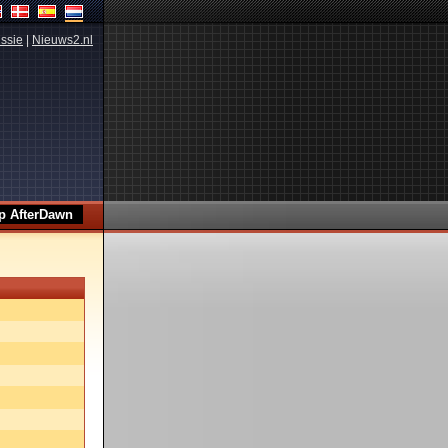
ssie
|
Nieuws2.nl