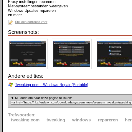
Proxy-instellingen repareren
Niet-systeembestanden weergeven
Windows Updates repareren
en meer...
Stel een correctie voor
Screenshots:
Andere edities:
Tweaking.com - Windows Repair (Portable)
HTML code om naar deze pagina te linken:
Trefwoorden:
tweaking.com
tweaking
windows
repareren
her