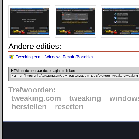
Andere edities:
Tweaking.com - Windows Repair (Portable)
HTML code om naar deze pagina te linken:
Trefwoorden:
tweaking.com
tweaking
window
herstellen
resetten