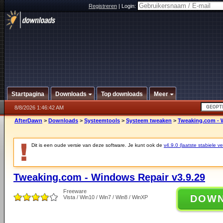
Registreren
|
Login:
Startpagina
Downloads
Top downloads
Meer
8/8/2026 1:46:42 AM
AfterDawn
>
Downloads
>
Systeemtools
>
Systeem tweaken
>
Tweaking.com - 
Dit is een oude versie van deze software. Je kunt ook de
v4.9.0 (laatste stabiele ve
Tweaking.com - Windows Repair v3.9.29
Freeware
DOW
Vista / Win10 / Win7 / Win8 / WinXP