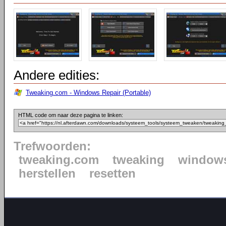
Andere edities:
Tweaking.com - Windows Repair (Portable)
HTML code om naar deze pagina te linken:
Trefwoorden:
tweaking.com
tweaking
window
herstellen
resetten