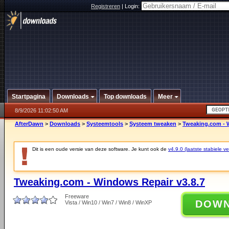
Registreren
|
Login:
Startpagina
Downloads
Top downloads
Meer
8/9/2026 11:02:50 AM
AfterDawn
>
Downloads
>
Systeemtools
>
Systeem tweaken
>
Tweaking.com - 
Dit is een oude versie van deze software. Je kunt ook de
v4.9.0 (laatste stabiele ve
Tweaking.com - Windows Repair v3.8.7
Freeware
DOW
Vista / Win10 / Win7 / Win8 / WinXP