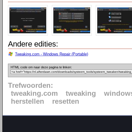
Andere edities:
Tweaking.com - Windows Repair (Portable)
HTML code om naar deze pagina te linken:
Trefwoorden:
tweaking.com
tweaking
window
herstellen
resetten