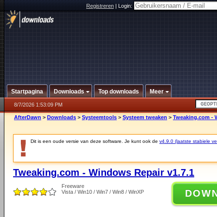
Registreren
|
Login:
Startpagina
Downloads
Top downloads
Meer
8/7/2026 1:53:09 PM
AfterDawn
>
Downloads
>
Systeemtools
>
Systeem tweaken
>
Tweaking.com - 
Dit is een oude versie van deze software. Je kunt ook de
v4.9.0 (laatste stabiele ve
Tweaking.com - Windows Repair v1.7.1
Freeware
DOW
Vista / Win10 / Win7 / Win8 / WinXP