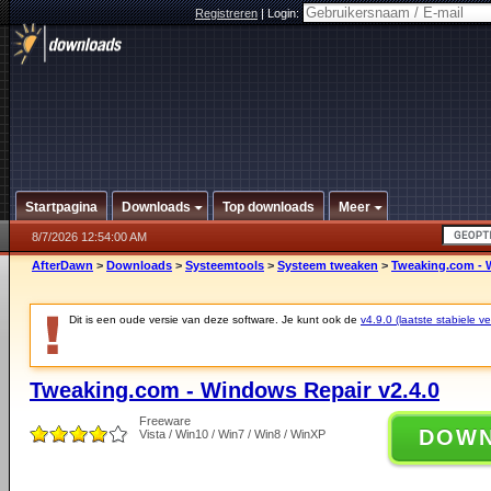
Registreren
|
Login:
Startpagina
Downloads
Top downloads
Meer
8/7/2026 12:54:00 AM
AfterDawn
>
Downloads
>
Systeemtools
>
Systeem tweaken
>
Tweaking.com - 
Dit is een oude versie van deze software. Je kunt ook de
v4.9.0 (laatste stabiele ve
Tweaking.com - Windows Repair v2.4.0
Freeware
DOW
Vista / Win10 / Win7 / Win8 / WinXP