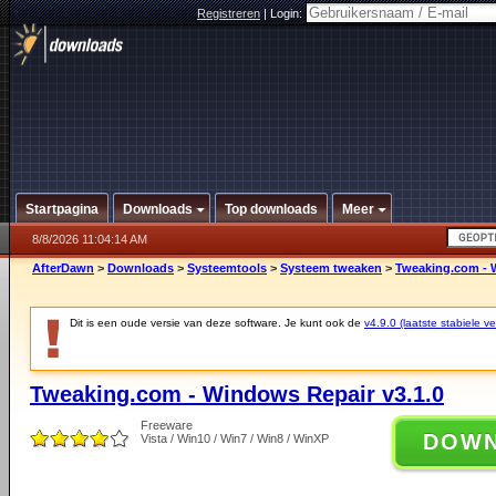
Registreren
|
Login:
Startpagina
Downloads
Top downloads
Meer
8/8/2026 11:04:14 AM
AfterDawn
>
Downloads
>
Systeemtools
>
Systeem tweaken
>
Tweaking.com - 
Dit is een oude versie van deze software. Je kunt ook de
v4.9.0 (laatste stabiele ve
Tweaking.com - Windows Repair v3.1.0
Freeware
DOW
Vista / Win10 / Win7 / Win8 / WinXP