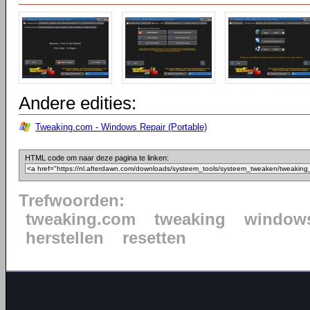
Andere edities:
Tweaking.com - Windows Repair (Portable)
HTML code om naar deze pagina te linken:
Trefwoorden:
tweaking.com
tweaking
window
herstellen
resetten