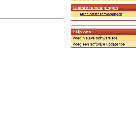
Laatste toevoegingen
Meer laatste toevoegingen
Help ons
Voeg nieuwe software toe
Voeg een software update toe