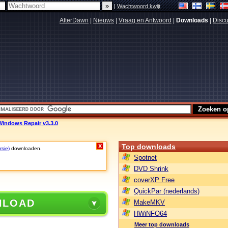
|
Wachtwoord kwijt
AfterDawn
|
Nieuws
|
Vraag en Antwoord
|
Downloads
|
Discu
Windows Repair v3.3.0
Top downloads
X
rsie)
downloaden.
Spotnet
DVD Shrink
coverXP Free
QuickPar (nederlands)
NLOAD
MakeMKV
HWiNFO64
Meer top downloads