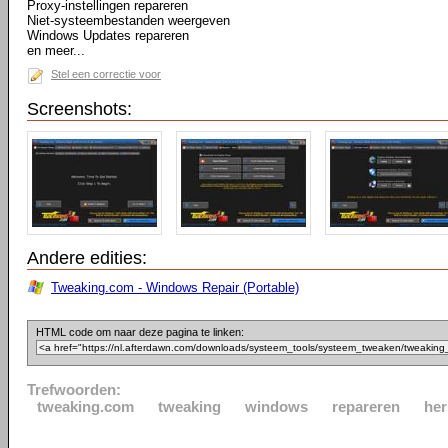
Proxy-instellingen repareren
Niet-systeembestanden weergeven
Windows Updates repareren
en meer...
Stel een correctie voor
Screenshots:
Andere edities:
Tweaking.com - Windows Repair (Portable)
HTML code om naar deze pagina te linken:
Trefwoorden:
tweaking.com
tweaking
windows
repareren
her