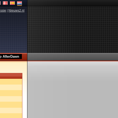
ssie
|
Nieuws2.nl