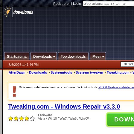
Registreren
|
Login:
Startpagina
Downloads
Top downloads
Meer
8/6/2026 1:41:44 PM
AfterDawn
>
Downloads
>
Systeemtools
>
Systeem tweaken
>
Tweaking.com - 
Dit is een oude versie van deze software. Je kunt ook de
v4.9.0 (laatste stabiele ve
Tweaking.com - Windows Repair v3.3.0
Freeware
DOW
Vista / Win10 / Win7 / Win8 / WinXP