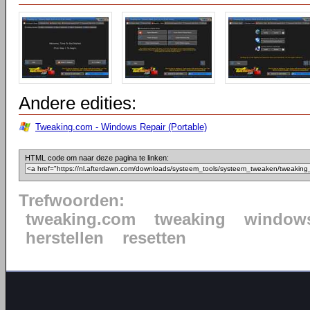
Andere edities:
Tweaking.com - Windows Repair (Portable)
HTML code om naar deze pagina te linken:
Trefwoorden:
tweaking.com
tweaking
window
herstellen
resetten