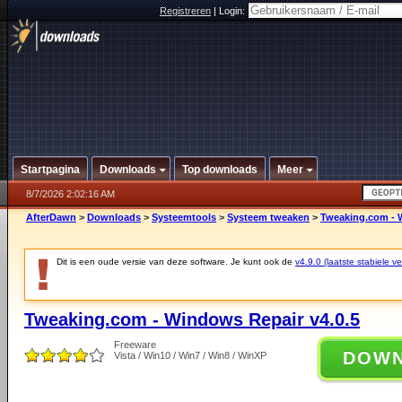
Registreren
|
Login:
Startpagina
Downloads
Top downloads
Meer
8/7/2026 2:02:16 AM
AfterDawn
>
Downloads
>
Systeemtools
>
Systeem tweaken
>
Tweaking.com - 
Dit is een oude versie van deze software. Je kunt ook de
v4.9.0 (laatste stabiele ve
Tweaking.com - Windows Repair v4.0.5
Freeware
DOW
Vista / Win10 / Win7 / Win8 / WinXP