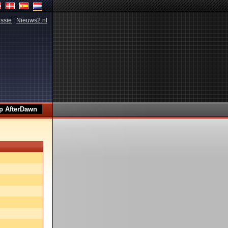
ssie
|
Nieuws2.nl