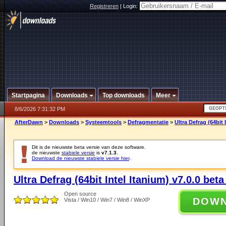
Registreren
|
Login:
Startpagina
Downloads
Top downloads
Meer
8/6/2026 7:31:32 PM
AfterDawn
>
Downloads
>
Systeemtools
>
Defragmentatie
>
Ultra Defrag (64bit 
Dit is de nieuwste beta versie van deze software.
de nieuwste
stabiele versie
is
v7.1.3
.
Download de nieuwste stabiele versie hier
.
Ultra Defrag (64bit Intel Itanium) v7.0.0 beta
Open source
DOW
Vista / Win10 / Win7 / Win8 / WinXP