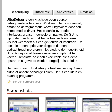
Beschrijving
Informatie
Alle versies
Reviews
UltraDefrag
is een krachtige open-source
defragmentatie tool voor Windows. Het is supersnel,
omdat de defragmentatie wordt uitgevoerd door een
kernel-modus driver. Het beschikt over drie
interfaces: grafisch, console en native. De GUI is
bijzonder handig omdat het je bestandssysteem
visueel weergeeft als een gekleurde clusterkaart. De
console is een optie voor diegene die een
opdrachtregel prefereren. Het biedt je de mogelijkheid
UltraDefrag vanaf takenplanner en scripts uit te
voeren. Tenslotte de eigen executable die tijdens
opstarten uitgevoerd wordt soortgelijk als chkdsk.
Het design van UltraDefrag is heel eenvoudig. Geen
skins of andere onnodige zaken. Het is een klein en
krachtig programma!
Stel een correctie voor
Screenshots: