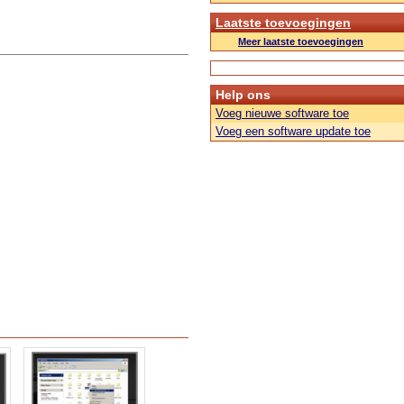
Laatste toevoegingen
Meer laatste toevoegingen
Help ons
Voeg nieuwe software toe
Voeg een software update toe