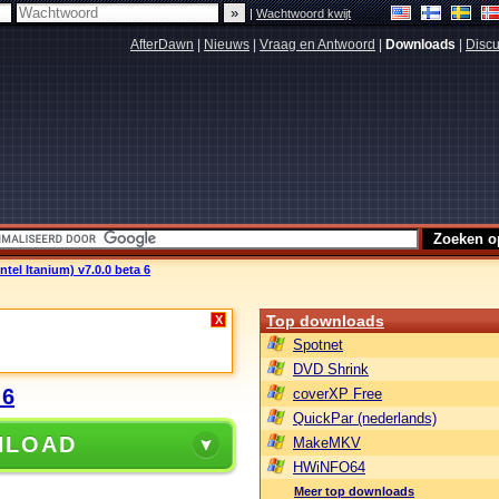
|
Wachtwoord kwijt
AfterDawn
|
Nieuws
|
Vraag en Antwoord
|
Downloads
|
Discu
Intel Itanium) v7.0.0 beta 6
Top downloads
X
Spotnet
DVD Shrink
 6
coverXP Free
QuickPar (nederlands)
NLOAD
MakeMKV
HWiNFO64
Meer top downloads