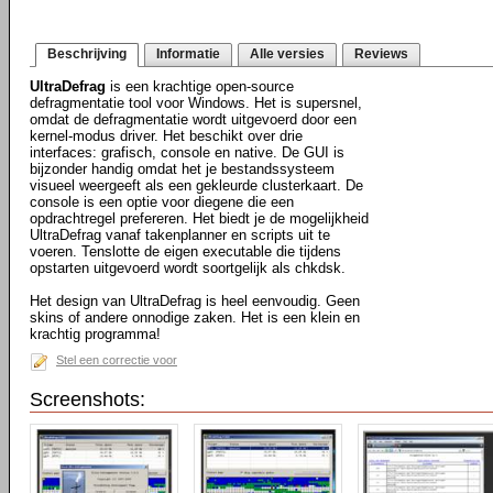
Beschrijving
Informatie
Alle versies
Reviews
UltraDefrag
is een krachtige open-source
defragmentatie tool voor Windows. Het is supersnel,
omdat de defragmentatie wordt uitgevoerd door een
kernel-modus driver. Het beschikt over drie
interfaces: grafisch, console en native. De GUI is
bijzonder handig omdat het je bestandssysteem
visueel weergeeft als een gekleurde clusterkaart. De
console is een optie voor diegene die een
opdrachtregel prefereren. Het biedt je de mogelijkheid
UltraDefrag vanaf takenplanner en scripts uit te
voeren. Tenslotte de eigen executable die tijdens
opstarten uitgevoerd wordt soortgelijk als chkdsk.
Het design van UltraDefrag is heel eenvoudig. Geen
skins of andere onnodige zaken. Het is een klein en
krachtig programma!
Stel een correctie voor
Screenshots: