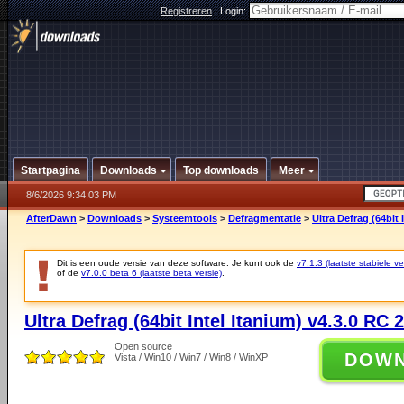
Registreren
|
Login:
Startpagina
Downloads
Top downloads
Meer
8/6/2026 9:34:03 PM
AfterDawn
>
Downloads
>
Systeemtools
>
Defragmentatie
>
Ultra Defrag (64bit 
Dit is een oude versie van deze software. Je kunt ook de
v7.1.3 (laatste stabiele ve
of de
v7.0.0 beta 6 (laatste beta versie)
.
Ultra Defrag (64bit Intel Itanium) v4.3.0 RC 2
Open source
DOW
Vista / Win10 / Win7 / Win8 / WinXP