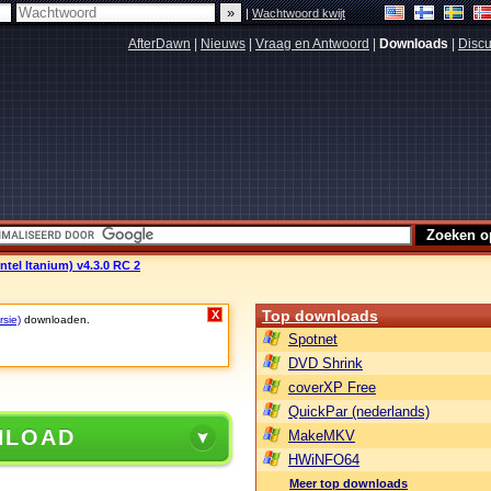
|
Wachtwoord kwijt
AfterDawn
|
Nieuws
|
Vraag en Antwoord
|
Downloads
|
Discu
Intel Itanium) v4.3.0 RC 2
Top downloads
X
rsie)
downloaden.
Spotnet
DVD Shrink
coverXP Free
QuickPar (nederlands)
NLOAD
MakeMKV
HWiNFO64
Meer top downloads