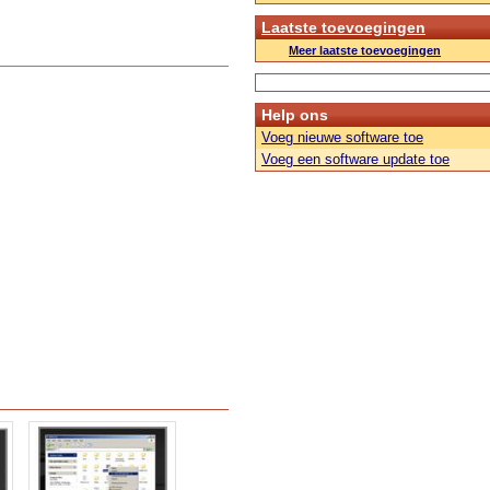
Laatste toevoegingen
Meer laatste toevoegingen
Help ons
Voeg nieuwe software toe
Voeg een software update toe