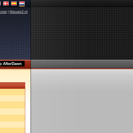
ssie
|
Nieuws2.nl