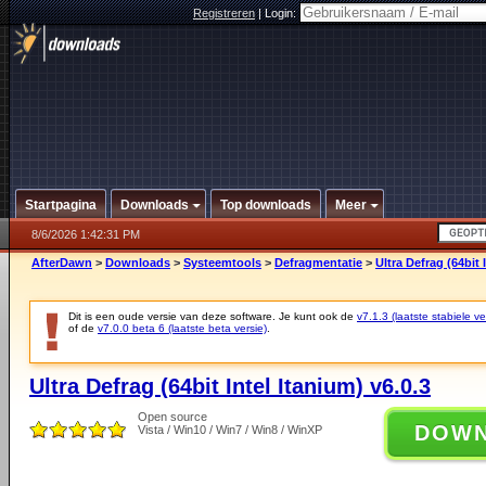
Registreren
|
Login:
Startpagina
Downloads
Top downloads
Meer
8/6/2026 1:42:31 PM
AfterDawn
>
Downloads
>
Systeemtools
>
Defragmentatie
>
Ultra Defrag (64bit 
Dit is een oude versie van deze software. Je kunt ook de
v7.1.3 (laatste stabiele ve
of de
v7.0.0 beta 6 (laatste beta versie)
.
Ultra Defrag (64bit Intel Itanium) v6.0.3
Open source
DOW
Vista / Win10 / Win7 / Win8 / WinXP