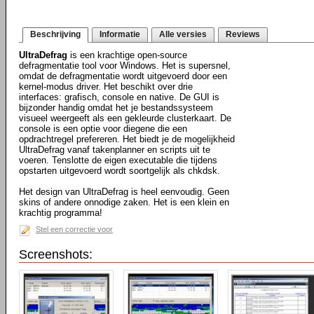
Beschrijving
Informatie
Alle versies
Reviews
UltraDefrag
is een krachtige open-source
defragmentatie tool voor Windows. Het is supersnel,
omdat de defragmentatie wordt uitgevoerd door een
kernel-modus driver. Het beschikt over drie
interfaces: grafisch, console en native. De GUI is
bijzonder handig omdat het je bestandssysteem
visueel weergeeft als een gekleurde clusterkaart. De
console is een optie voor diegene die een
opdrachtregel prefereren. Het biedt je de mogelijkheid
UltraDefrag vanaf takenplanner en scripts uit te
voeren. Tenslotte de eigen executable die tijdens
opstarten uitgevoerd wordt soortgelijk als chkdsk.
Het design van UltraDefrag is heel eenvoudig. Geen
skins of andere onnodige zaken. Het is een klein en
krachtig programma!
Stel een correctie voor
Screenshots: