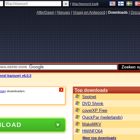
|
Wachtwoord kwijt
AfterDawn
|
Nieuws
|
Vraag en Antwoord
|
Downloads
|
Discu
Intel Itanium) v6.0.3
Top downloads
X
rsie)
downloaden.
Spotnet
DVD Shrink
coverXP Free
QuickPar (nederlands)
NLOAD
MakeMKV
HWiNFO64
Meer top downloads