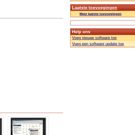
Laatste toevoegingen
Meer laatste toevoegingen
Help ons
Voeg nieuwe software toe
Voeg een software update toe