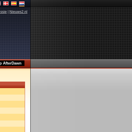
ssie
|
Nieuws2.nl