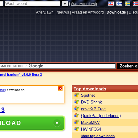
|
Wachtwoord kwijt
AfterDawn
|
Nieuws
|
Vraag en Antwoord
|
Downloads
|
Discu
Intel Itanium) v5.0.0 Beta 3
Top downloads
X
rsie)
downloaden.
Spotnet
DVD Shrink
 3
coverXP Free
QuickPar (nederlands)
NLOAD
MakeMKV
HWiNFO64
Meer top downloads