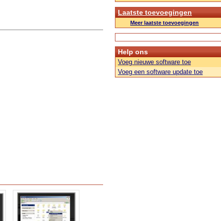
Laatste toevoegingen
Meer laatste toevoegingen
Help ons
Voeg nieuwe software toe
Voeg een software update toe