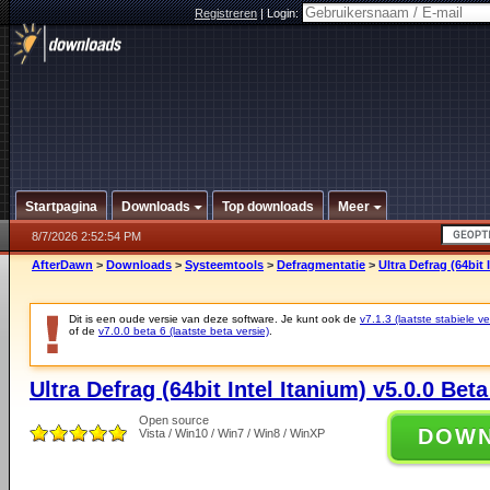
Registreren
|
Login:
Startpagina
Downloads
Top downloads
Meer
8/7/2026 2:52:54 PM
AfterDawn
>
Downloads
>
Systeemtools
>
Defragmentatie
>
Ultra Defrag (64bit 
Dit is een oude versie van deze software. Je kunt ook de
v7.1.3 (laatste stabiele ve
of de
v7.0.0 beta 6 (laatste beta versie)
.
Ultra Defrag (64bit Intel Itanium) v5.0.0 Beta
Open source
DOW
Vista / Win10 / Win7 / Win8 / WinXP