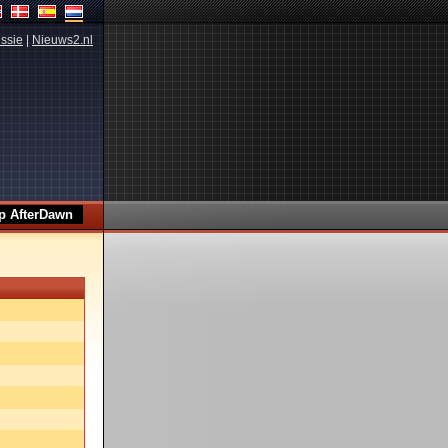
ssie
|
Nieuws2.nl