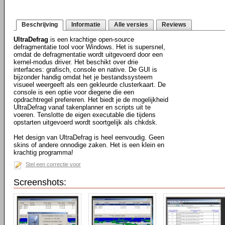
Beschrijving
Informatie
Alle versies
Reviews
UltraDefrag
is een krachtige open-source
defragmentatie tool voor Windows. Het is supersnel,
omdat de defragmentatie wordt uitgevoerd door een
kernel-modus driver. Het beschikt over drie
interfaces: grafisch, console en native. De GUI is
bijzonder handig omdat het je bestandssysteem
visueel weergeeft als een gekleurde clusterkaart. De
console is een optie voor diegene die een
opdrachtregel prefereren. Het biedt je de mogelijkheid
UltraDefrag vanaf takenplanner en scripts uit te
voeren. Tenslotte de eigen executable die tijdens
opstarten uitgevoerd wordt soortgelijk als chkdsk.
Het design van UltraDefrag is heel eenvoudig. Geen
skins of andere onnodige zaken. Het is een klein en
krachtig programma!
Stel een correctie voor
Screenshots: