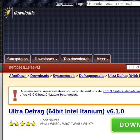
Registreren
|
Login:
Startpagina
Downloads
Top downloads
Meer
8/8/2026 5:18:32 AM
AfterDawn
>
Downloads
>
Systeemtools
>
Defragmentatie
>
Ultra Defrag (64bit 
Dit is een oude versie van deze software. Je kunt ook de
v7.1.3 (laatste stabiele ve
of de
v7.0.0 beta 6 (laatste beta versie)
.
Ultra Defrag (64bit Intel Itanium) v6.1.0
Open source
DOW
Vista / Win10 / Win7 / Win8 / WinXP