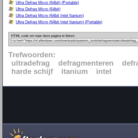
Ultra Defrag Micro (64bit) (Portable)
Ultra Defrag Micro (64bit)
Ultra Defrag Micro (64bit Intel Itanium)
Ultra Defrag Micro (64bit Intel Itanium) (Portable)
HTML code om naar deze pagina te linken:
Trefwoorden:
ultradefrag
defragmenteren
defr
harde schijf
itanium
intel