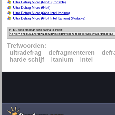
Ultra Defrag Micro (64bit) (Portable)
Ultra Defrag Micro (64bit)
Ultra Defrag Micro (64bit Intel Itanium)
Ultra Defrag Micro (64bit Intel Itanium) (Portable)
HTML code om naar deze pagina te linken:
Trefwoorden:
ultradefrag
defragmenteren
defr
harde schijf
itanium
intel