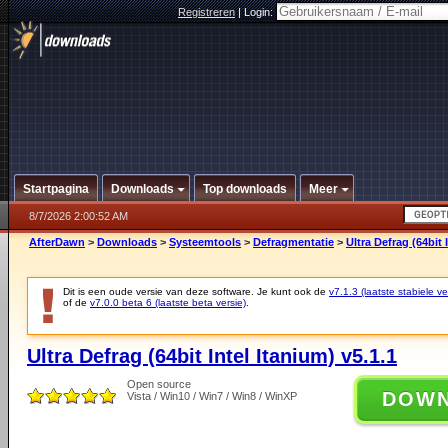
Registreren
|
Login:
Startpagina
Downloads
Top downloads
Meer
8/7/2026 2:00:52 AM
AfterDawn
>
Downloads
>
Systeemtools
>
Defragmentatie
>
Ultra Defrag (64bit 
Dit is een oude versie van deze software. Je kunt ook de
v7.1.3 (laatste stabiele ve
of de
v7.0.0 beta 6 (laatste beta versie)
.
Ultra Defrag (64bit Intel Itanium) v5.1.1
Open source
DOW
Vista / Win10 / Win7 / Win8 / WinXP