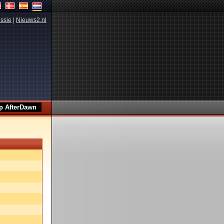
ssie
|
Nieuws2.nl