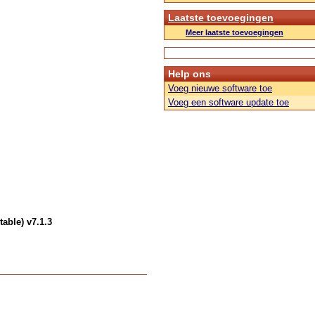
Laatste toevoegingen
Meer laatste toevoegingen
Help ons
Voeg nieuwe software toe
Voeg een software update toe
table) v7.1.3