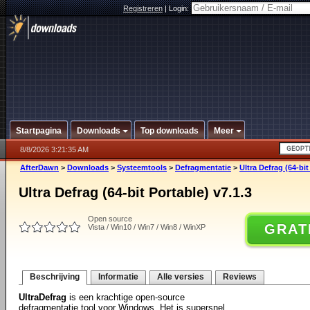
Registreren
|
Login:
Startpagina
Downloads
Top downloads
Meer
8/8/2026 3:21:35 AM
AfterDawn
>
Downloads
>
Systeemtools
>
Defragmentatie
>
Ultra Defrag (64-bit
Ultra Defrag (64-bit Portable) v7.1.3
Open source
GRAT
Vista / Win10 / Win7 / Win8 / WinXP
Beschrijving
Informatie
Alle versies
Reviews
UltraDefrag
is een krachtige open-source
defragmentatie tool voor Windows. Het is supersnel,