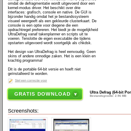
omdat de defragmentatie wordt uitgevoerd door een
kernel-modus driver. Het beschikt over drie
interfaces: grafisch, console en native. De GUI is
bijzonder handig omdat het je bestandssysteem
visueel weergeeft als een gekleurde clusterkaart. De
console is een optie voor diegene die een
opdrachtregel prefereren. Het biedt je de mogelijkheid
UltraDefrag vanaf takenplanner en scripts uit te
voeren. Tenslotte de eigen executable die tijdens
opstarten uitgevoerd wordt soortgelijk als chkdsk.
Het design van UltraDefrag is heel eenvoudig. Geen
skins of andere onnodige zaken. Het is een klein en
krachtig programma!
Dit is de portable 64-bit versie en hoeft niet
geïnstalleerd te worden.
Stel een correctie voor
Ultra Defrag (64-bit Por
GRATIS DOWNLOAD
Bestandsgrootte: 2.96 MB
Screenshots: