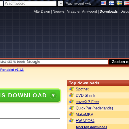
|
Wachtwoord kwijt
AfterDawn
|
Nieuws
|
Vraag en Antwoord
|
Downloads
|
Discu
 Portable) v7.1.3
Top downloads
Spotnet
IS DOWNLOAD
DVD Shrink
coverXP Free
QuickPar (nederlands)
MakeMKV
HWiNFO64
Meer top downloads