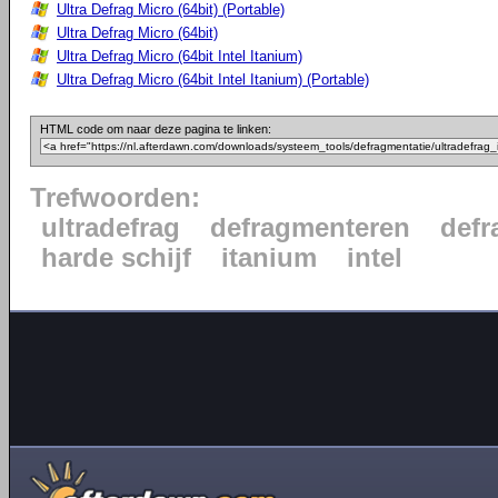
Ultra Defrag Micro (64bit) (Portable)
Ultra Defrag Micro (64bit)
Ultra Defrag Micro (64bit Intel Itanium)
Ultra Defrag Micro (64bit Intel Itanium) (Portable)
HTML code om naar deze pagina te linken:
Trefwoorden:
ultradefrag
defragmenteren
defr
harde schijf
itanium
intel