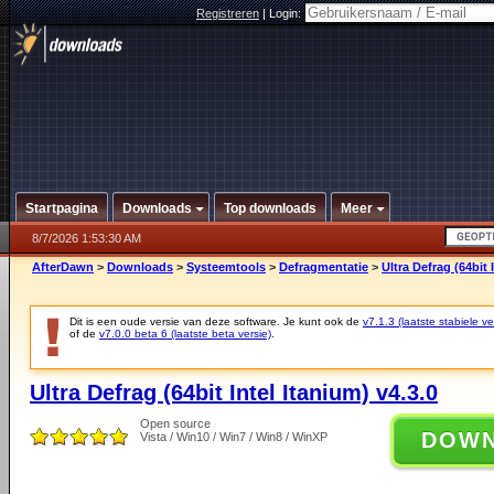
Registreren
|
Login:
Startpagina
Downloads
Top downloads
Meer
8/7/2026 1:53:30 AM
AfterDawn
>
Downloads
>
Systeemtools
>
Defragmentatie
>
Ultra Defrag (64bit 
Dit is een oude versie van deze software. Je kunt ook de
v7.1.3 (laatste stabiele ve
of de
v7.0.0 beta 6 (laatste beta versie)
.
Ultra Defrag (64bit Intel Itanium) v4.3.0
Open source
DOW
Vista / Win10 / Win7 / Win8 / WinXP