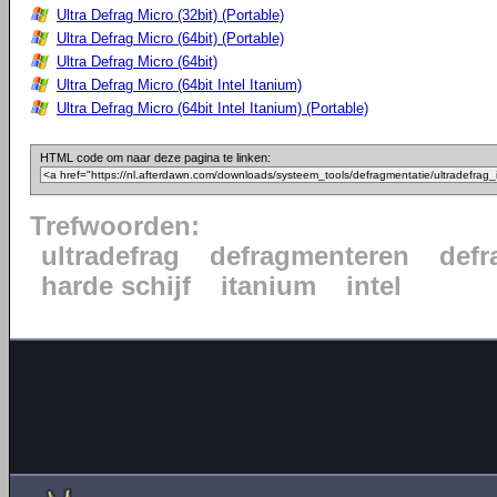
Ultra Defrag Micro (32bit) (Portable)
Ultra Defrag Micro (64bit) (Portable)
Ultra Defrag Micro (64bit)
Ultra Defrag Micro (64bit Intel Itanium)
Ultra Defrag Micro (64bit Intel Itanium) (Portable)
HTML code om naar deze pagina te linken:
Trefwoorden:
ultradefrag
defragmenteren
defr
harde schijf
itanium
intel