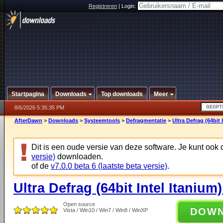
Registreren
|
Login:
Startpagina
Downloads
Top downloads
Meer
8/6/2026 5:35:35 PM
AfterDawn
>
Downloads
>
Systeemtools
>
Defragmentatie
>
Ultra Defrag (64bit 
Dit is een oude versie van deze software. Je kunt ook
versie)
downloaden.
of de
v7.0.0 beta 6 (laatste beta versie)
.
Ultra Defrag (64bit Intel Itanium)
Open source
DOW
Vista / Win10 / Win7 / Win8 / WinXP