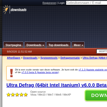
Registreren
|
Login:
Startpagina
Downloads
Top downloads
Meer
8/9/2026 11:51:52 AM
AfterDawn
>
Downloads
>
Systeemtools
>
Defragmentatie
>
Ultra Defrag (64bit 
Dit is een oude versie van deze software. Je kunt ook de
v7.1.3 (laatste stabiele ve
of de
v7.0.0 beta 6 (laatste beta versie)
.
Ultra Defrag (64bit Intel Itanium) v6.0.0 Beta
Open source
DOW
Vista / Win10 / Win7 / Win8 / WinXP