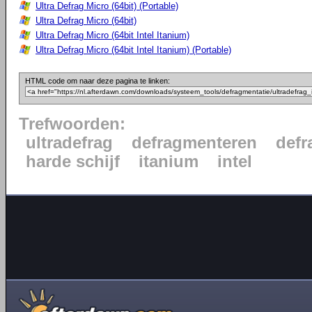
Ultra Defrag Micro (64bit) (Portable)
Ultra Defrag Micro (64bit)
Ultra Defrag Micro (64bit Intel Itanium)
Ultra Defrag Micro (64bit Intel Itanium) (Portable)
HTML code om naar deze pagina te linken:
Trefwoorden:
ultradefrag
defragmenteren
defr
harde schijf
itanium
intel