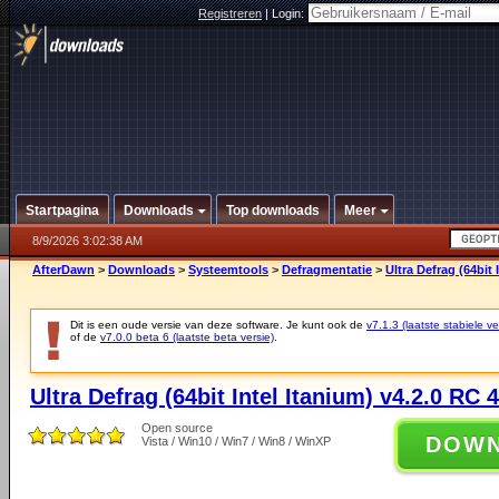
Registreren
|
Login:
Startpagina
Downloads
Top downloads
Meer
8/9/2026 3:02:38 AM
AfterDawn
>
Downloads
>
Systeemtools
>
Defragmentatie
>
Ultra Defrag (64bit 
Dit is een oude versie van deze software. Je kunt ook de
v7.1.3 (laatste stabiele ve
of de
v7.0.0 beta 6 (laatste beta versie)
.
Ultra Defrag (64bit Intel Itanium) v4.2.0 RC 4
Open source
DOW
Vista / Win10 / Win7 / Win8 / WinXP