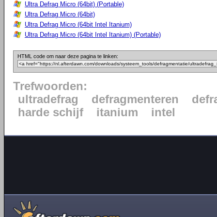
Ultra Defrag Micro (64bit) (Portable)
Ultra Defrag Micro (64bit)
Ultra Defrag Micro (64bit Intel Itanium)
Ultra Defrag Micro (64bit Intel Itanium) (Portable)
HTML code om naar deze pagina te linken:
Trefwoorden:
ultradefrag
defragmenteren
defr
harde schijf
itanium
intel