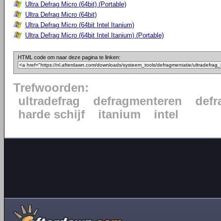
Ultra Defrag Micro (64bit) (Portable)
Ultra Defrag Micro (64bit)
Ultra Defrag Micro (64bit Intel Itanium)
Ultra Defrag Micro (64bit Intel Itanium) (Portable)
HTML code om naar deze pagina te linken:
Trefwoorden:
ultradefrag
defragmenteren
defr
harde schijf
itanium
intel