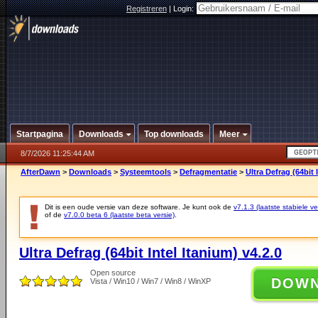
Registreren
|
Login:
Startpagina
Downloads
Top downloads
Meer
8/7/2026 11:25:44 AM
AfterDawn
>
Downloads
>
Systeemtools
>
Defragmentatie
>
Ultra Defrag (64bit 
Dit is een oude versie van deze software. Je kunt ook de
v7.1.3 (laatste stabiele ve
of de
v7.0.0 beta 6 (laatste beta versie)
.
Ultra Defrag (64bit Intel Itanium) v4.2.0
Open source
DOW
Vista / Win10 / Win7 / Win8 / WinXP