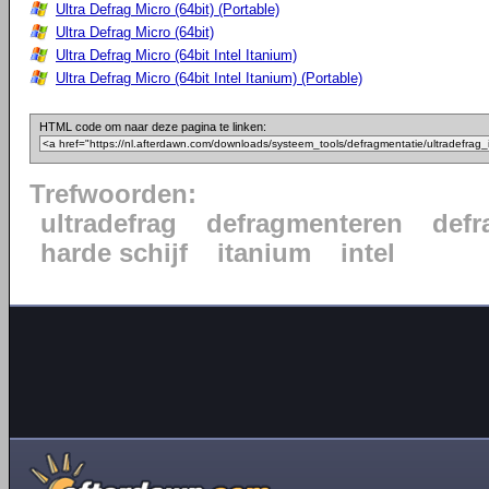
Ultra Defrag Micro (64bit) (Portable)
Ultra Defrag Micro (64bit)
Ultra Defrag Micro (64bit Intel Itanium)
Ultra Defrag Micro (64bit Intel Itanium) (Portable)
HTML code om naar deze pagina te linken:
Trefwoorden:
ultradefrag
defragmenteren
defr
harde schijf
itanium
intel