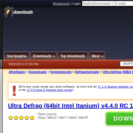
Registreren
|
Login:
Startpagina
Downloads
Top downloads
Meer
8/8/2026 5:37:09 PM
AfterDawn
>
Downloads
>
Systeemtools
>
Defragmentatie
>
Ultra Defrag (64bit 
Dit is een oude versie van deze software. Je kunt ook de
v7.1.3 (laatste stabiele ve
of de
v7.0.0 beta 6 (laatste beta versie)
.
Ultra Defrag (64bit Intel Itanium) v4.4.0 RC 1
Open source
DOW
Vista / Win10 / Win7 / Win8 / WinXP