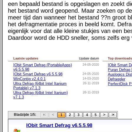
een bepaald bestand is opgeslagen en zoekt 
het bestand word geopend. Maar zoeken op de
meer tijd dan wanneer het bestand ??n groot bl
het defragmentatie proces in beeld komt. Defra
eigenlijk voor dat alle kleine stukjes van een 
Daardoor word de HDD sneller, soms zelfs erg 
Laatste updates
Update datum
Top download
IObit Smart Defrag (PortableApps)
24-05-2020
IObit Smart D
v6.5.5.98
Puran Defrag 
IObit Smart Defrag v6.5.5.98
24-05-2020
Auslogics Dis
WinContig v2.4.0.1
14-03-2020
Defraggler
Ultra Defrag (64bit Intel Itanium
26-11-2019
PerfectDisk P
Portable) v7.1.3
Ultra Defrag (64bit Intel Itanium)
26-11-2019
v7.1.3
Bladzijde 1/5:
1
2
3
4
5
IObit Smart Defrag v6.5.5.98