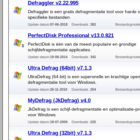
Defraggler v2.22.995
Defraggler is een gratis defragmentatie tool voor harde 
specifieke bestanden.
Update datum:
07-06-2018
Downloads :
382
Bestandsgrootte
PerfectDisk Professional v13.0.821
PerfectDisk is één van de meest populaire en grondige
schijfdefragmentatie applicaties.
Update datum:
19-08-2014
Downloads :
342
Bestandsgrootte
Ultra Defrag (64bit) v7.1.3
UltraDefrag (64-bit) is een supersnelle en krachtige ope
defragmentatie tool voor Windows.
Update datum:
26-11-2019
Downloads :
254
Bestandsgrootte
MyDefrag (JkDefrag) v4.0
JkDefrag is een schijf-defragmentatie en optimalisatie
voor Windows
Update datum:
18-07-2009
Downloads :
225
Bestandsgrootte
Ultra Defrag (32bit) v7.1.3