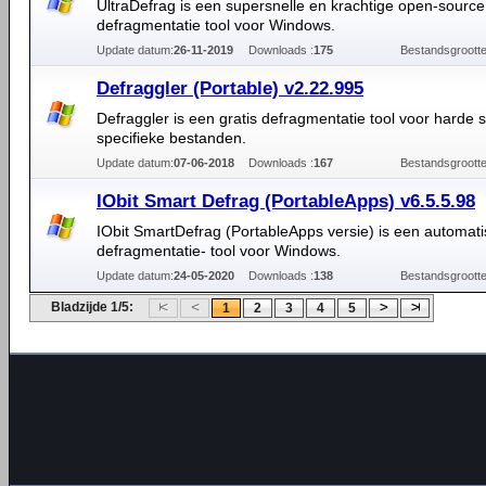
UltraDefrag is een supersnelle en krachtige open-source
defragmentatie tool voor Windows.
Update datum:
26-11-2019
Downloads :
175
Bestandsgrootte
Defraggler (Portable) v2.22.995
Defraggler is een gratis defragmentatie tool voor harde 
specifieke bestanden.
Update datum:
07-06-2018
Downloads :
167
Bestandsgrootte
IObit Smart Defrag (PortableApps) v6.5.5.98
IObit SmartDefrag (PortableApps versie) is een automat
defragmentatie- tool voor Windows.
Update datum:
24-05-2020
Downloads :
138
Bestandsgrootte
Bladzijde 1/5:
1
2
3
4
5