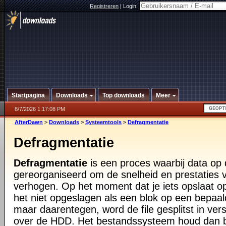
Registreren
|
Login:
Startpagina
Downloads
Top downloads
Meer
8/7/2026 1:17:08 PM
AfterDawn
>
Downloads
>
Systeemtools
>
Defragmentatie
Defragmentatie
Defragmentatie
is een proces waarbij data op
gereorganiseerd om de snelheid en prestaties
verhogen. Op het moment dat je iets opslaat op
het niet opgeslagen als een blok op een bepaa
maar daarentegen, word de file gesplitst in vers
over de HDD. Het bestandssysteem houd dan bi