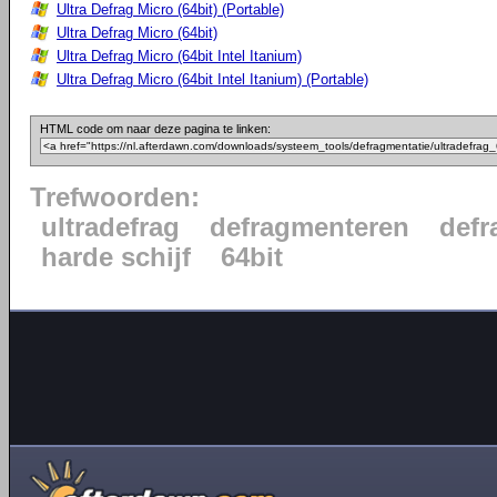
Ultra Defrag Micro (64bit) (Portable)
Ultra Defrag Micro (64bit)
Ultra Defrag Micro (64bit Intel Itanium)
Ultra Defrag Micro (64bit Intel Itanium) (Portable)
HTML code om naar deze pagina te linken:
Trefwoorden:
ultradefrag
defragmenteren
defr
harde schijf
64bit