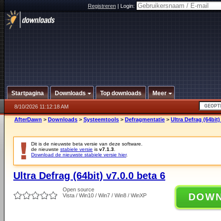
Registreren
|
Login:
Startpagina
Downloads
Top downloads
Meer
8/10/2026 11:12:18 AM
AfterDawn
>
Downloads
>
Systeemtools
>
Defragmentatie
>
Ultra Defrag (64bit)
Dit is de nieuwste beta versie van deze software.
de nieuwste
stabiele versie
is
v7.1.3
.
Download de nieuwste stabiele versie hier
.
Ultra Defrag (64bit) v7.0.0 beta 6
Open source
DOW
Vista / Win10 / Win7 / Win8 / WinXP