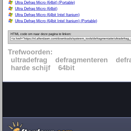
Ultra Defrag Micro (64bit) (Portable)
Ultra Defrag Micro (64bit)
Ultra Defrag Micro (64bit Intel Itanium)
Ultra Defrag Micro (64bit Intel Itanium) (Portable)
HTML code om naar deze pagina te linken:
Trefwoorden:
ultradefrag
defragmenteren
defr
harde schijf
64bit