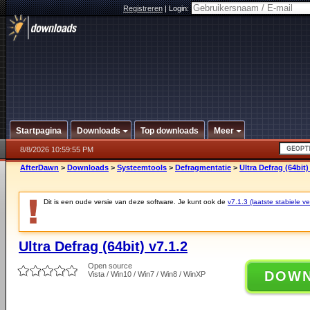
Registreren
|
Login:
Startpagina
Downloads
Top downloads
Meer
8/8/2026 10:59:55 PM
AfterDawn
>
Downloads
>
Systeemtools
>
Defragmentatie
>
Ultra Defrag (64bit)
Dit is een oude versie van deze software. Je kunt ook de
v7.1.3 (laatste stabiele ve
Ultra Defrag (64bit) v7.1.2
Open source
DOW
Vista / Win10 / Win7 / Win8 / WinXP