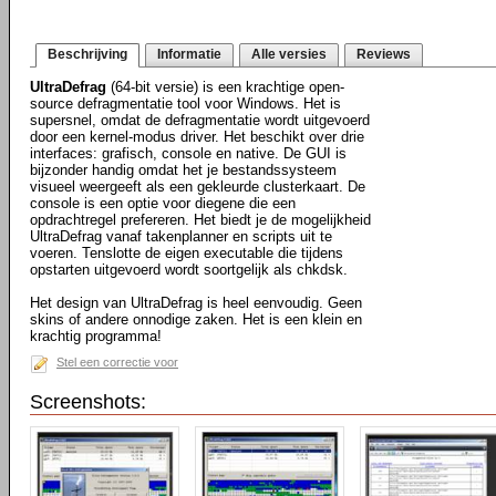
Beschrijving
Informatie
Alle versies
Reviews
UltraDefrag
(64-bit versie) is een krachtige open-
source defragmentatie tool voor Windows. Het is
supersnel, omdat de defragmentatie wordt uitgevoerd
door een kernel-modus driver. Het beschikt over drie
interfaces: grafisch, console en native. De GUI is
bijzonder handig omdat het je bestandssysteem
visueel weergeeft als een gekleurde clusterkaart. De
console is een optie voor diegene die een
opdrachtregel prefereren. Het biedt je de mogelijkheid
UltraDefrag vanaf takenplanner en scripts uit te
voeren. Tenslotte de eigen executable die tijdens
opstarten uitgevoerd wordt soortgelijk als chkdsk.
Het design van UltraDefrag is heel eenvoudig. Geen
skins of andere onnodige zaken. Het is een klein en
krachtig programma!
Stel een correctie voor
Screenshots: