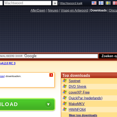
|
Wachtwoord kwijt
AfterDawn
|
Nieuws
|
Vraag en Antwoord
|
Downloads
|
Discu
 v4.2.0 RC 3
Top downloads
X
rsie)
downloaden.
Spotnet
DVD Shrink
coverXP Free
QuickPar (nederlands)
NLOAD
MakeMKV
HWiNFO64
Meer top downloads