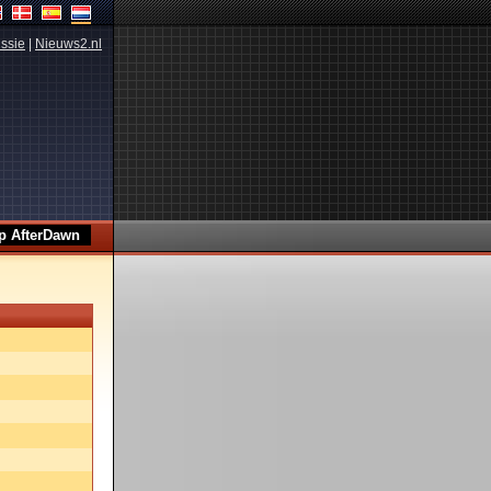
ssie
|
Nieuws2.nl