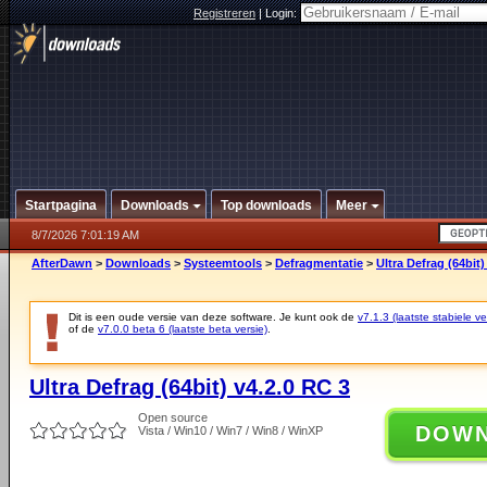
Registreren
|
Login:
Startpagina
Downloads
Top downloads
Meer
8/7/2026 7:01:19 AM
AfterDawn
>
Downloads
>
Systeemtools
>
Defragmentatie
>
Ultra Defrag (64bit)
Dit is een oude versie van deze software. Je kunt ook de
v7.1.3 (laatste stabiele ve
of de
v7.0.0 beta 6 (laatste beta versie)
.
Ultra Defrag (64bit) v4.2.0 RC 3
Open source
DOW
Vista / Win10 / Win7 / Win8 / WinXP