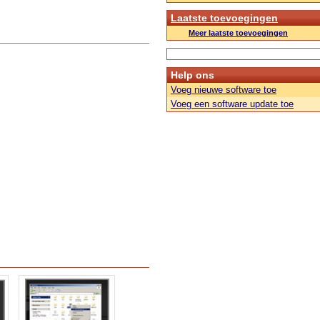
Laatste toevoegingen
Meer laatste toevoegingen
Help ons
Voeg nieuwe software toe
Voeg een software update toe