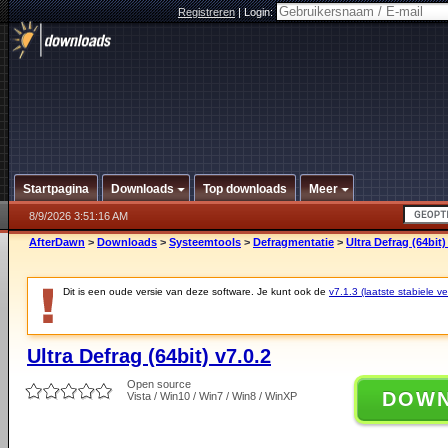
Registreren
|
Login:
Startpagina
Downloads
Top downloads
Meer
8/9/2026 3:51:16 AM
AfterDawn
>
Downloads
>
Systeemtools
>
Defragmentatie
>
Ultra Defrag (64bit)
Dit is een oude versie van deze software. Je kunt ook de
v7.1.3 (laatste stabiele ve
Ultra Defrag (64bit) v7.0.2
Open source
DOW
Vista / Win10 / Win7 / Win8 / WinXP