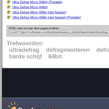
Ultra Defrag Micro (64bit) (Portable)
Ultra Defrag Micro (64bit)
Ultra Defrag Micro (64bit Intel Itanium)
Ultra Defrag Micro (64bit Intel Itanium) (Portable)
HTML code om naar deze pagina te linken:
Trefwoorden:
ultradefrag
defragmenteren
defr
harde schijf
64bit