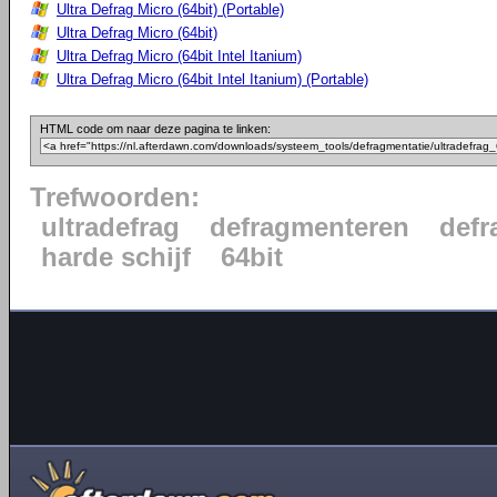
Ultra Defrag Micro (64bit) (Portable)
Ultra Defrag Micro (64bit)
Ultra Defrag Micro (64bit Intel Itanium)
Ultra Defrag Micro (64bit Intel Itanium) (Portable)
HTML code om naar deze pagina te linken:
Trefwoorden:
ultradefrag
defragmenteren
defr
harde schijf
64bit