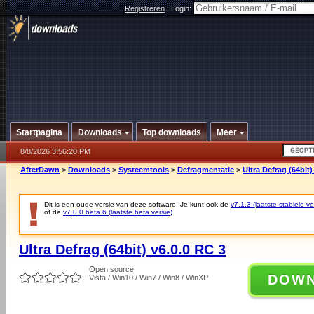
Registreren
|
Login:
Startpagina
Downloads
Top downloads
Meer
8/8/2026 3:56:20 PM
AfterDawn
>
Downloads
>
Systeemtools
>
Defragmentatie
>
Ultra Defrag (64bit)
Dit is een oude versie van deze software. Je kunt ook de
v7.1.3 (laatste stabiele ve
of de
v7.0.0 beta 6 (laatste beta versie)
.
Ultra Defrag (64bit) v6.0.0 RC 3
Open source
DOW
Vista / Win10 / Win7 / Win8 / WinXP