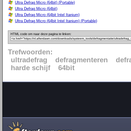
Ultra Defrag Micro (64bit) (Portable)
Ultra Defrag Micro (64bit)
Ultra Defrag Micro (64bit Intel Itanium)
Ultra Defrag Micro (64bit Intel Itanium) (Portable)
HTML code om naar deze pagina te linken:
Trefwoorden:
ultradefrag
defragmenteren
defr
harde schijf
64bit