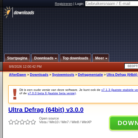
Registreren
|
Login:
Startpagina
Downloads
Top downloads
Meer
8/8/2026 12:00:42 PM
AfterDawn
>
Downloads
>
Systeemtools
>
Defragmentatie
>
Ultra Defrag (64bit)
Dit is een oude versie van deze software. Je kunt ook de
v7.1.3 (laatste stabiele ve
of de
v7.0.0 beta 6 (laatste beta versie)
.
Ultra Defrag (64bit) v3.0.0
Open source
DOW
Vista / Win10 / Win7 / Win8 / WinXP