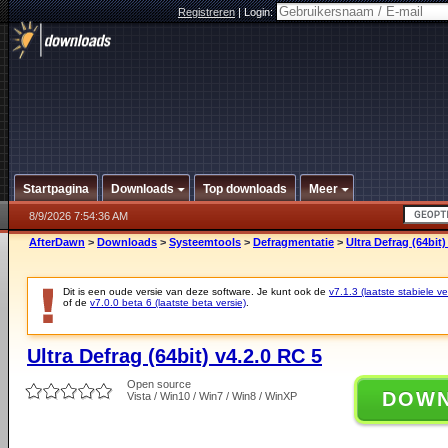
Registreren
|
Login:
Startpagina
Downloads
Top downloads
Meer
8/9/2026 7:54:36 AM
AfterDawn
>
Downloads
>
Systeemtools
>
Defragmentatie
>
Ultra Defrag (64bit)
Dit is een oude versie van deze software. Je kunt ook de
v7.1.3 (laatste stabiele ve
of de
v7.0.0 beta 6 (laatste beta versie)
.
Ultra Defrag (64bit) v4.2.0 RC 5
Open source
DOW
Vista / Win10 / Win7 / Win8 / WinXP