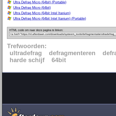
Ultra Defrag Micro (64bit) (Portable)
Ultra Defrag Micro (64bit)
Ultra Defrag Micro (64bit Intel Itanium)
Ultra Defrag Micro (64bit Intel Itanium) (Portable)
HTML code om naar deze pagina te linken:
Trefwoorden:
ultradefrag
defragmenteren
defr
harde schijf
64bit