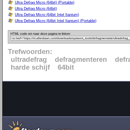
Ultra Defrag Micro (64bit) (Portable)
Ultra Defrag Micro (64bit)
Ultra Defrag Micro (64bit Intel Itanium)
Ultra Defrag Micro (64bit Intel Itanium) (Portable)
HTML code om naar deze pagina te linken:
Trefwoorden:
ultradefrag
defragmenteren
defr
harde schijf
64bit