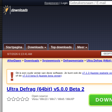
Registreren
|
Login:
Startpagina
Downloads
Top downloads
Meer
8/7/2026 6:13:41 AM
AfterDawn
>
Downloads
>
Systeemtools
>
Defragmentatie
>
Ultra Defrag (64bit)
Dit is een oude versie van deze software. Je kunt ook de
v7.1.3 (laatste stabiele ve
of de
v7.0.0 beta 6 (laatste beta versie)
.
Ultra Defrag (64bit) v5.0.0 Beta 2
Open source
DOW
Vista / Win10 / Win7 / Win8 / WinXP